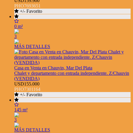
USD159.900
PHO7693651
+/- Favorito
0 m²
3
MÁS DETALLES
Casa en Venta en Chauvin, Mar Del Plata
Chalet y departamento con entrada independiente. Z/Chauvin
(VENDIDA)
USD155.000
PHO7301164
+/- Favorito
145 m²
3
MÁS DETALLES