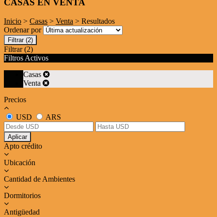
CASAS EN VENTA
Inicio
>
Casas
>
Venta
> Resultados
Ordenar por
Filtrar
(2)
Filtrar
(2)
Filtros Activos
Casas
Venta
Precios
USD
ARS
Aplicar
Apto crédito
Ubicación
Cantidad de Ambientes
Dormitorios
Antigüedad