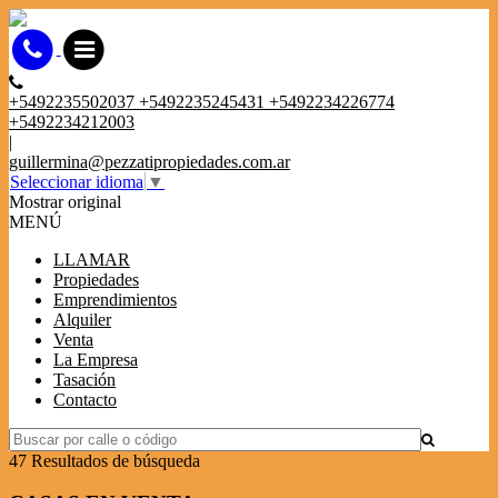
+5492235502037 +5492235245431 +5492234226774
+5492234212003
|
guillermina@pezzatipropiedades.com.ar
Seleccionar idioma
▼
Mostrar original
MENÚ
LLAMAR
Propiedades
Emprendimientos
Alquiler
Venta
La Empresa
Tasación
Contacto
47 Resultados de búsqueda