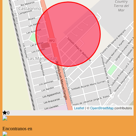
Leaflet
| ©
OpenStreetMap
contributors
0
Encontranos en