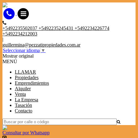
+5492235502037 +5492235245431 +5492234226774
+5492234212003
|
guillermina@pezzatipropiedades.com.ar
Seleccionar idioma
▼
Mostrar original
MENÚ
LLAMAR
Propiedades
Emprendimientos
Alquiler
Venta
La Empresa
Tasación
Contacto
Consultar por Whatsapp