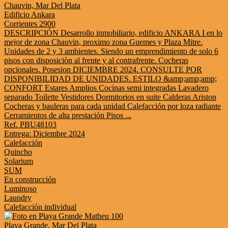
Chauvin, Mar Del Plata
Edificio Ankara
Corrientes 2900
DESCRIPCIÓN Desarrollo inmobiliario, edificio ANKARA I en lo
mejor de zona Chauvin, proximo zona Guemes y Plaza Mitre.
Unidades de 2 y 3 ambientes. Siendo un emprendimiento de solo 6
pisos con disposiciòn al frente y al contrafrente. Cocheras
opcionales. Posesion DICIEMBRE 2024. CONSULTE POR
DISPONIBILIDAD DE UNIDADES. ESTILO &amp;amp;amp;
CONFORT Estares Amplios Cocinas semi integradas Lavadero
separado Toilette Vestidores Dormitorios en suite Calderas Ariston
Cocheras y bauleras para cada unidad Calefacción por loza radiante
Cerramientos de alta prestación Pisos ...
Ref. PBU48103
Entrega: Diciembre 2024
Calefacción
Quincho
Solarium
SUM
En construcción
Luminoso
Laundry
Calefacción individual
Playa Grande, Mar Del Plata