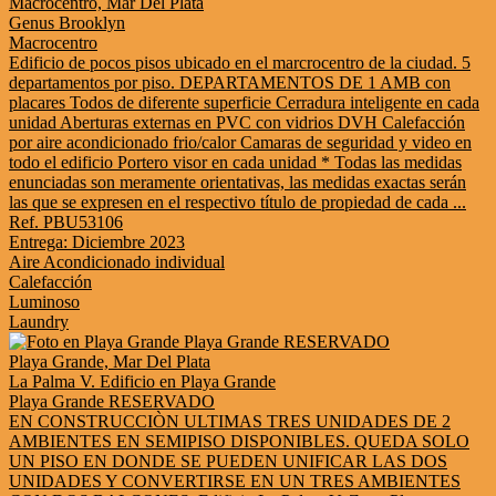
Macrocentro, Mar Del Plata
Genus Brooklyn
Macrocentro
Edificio de pocos pisos ubicado en el marcrocentro de la ciudad. 5
departamentos por piso. DEPARTAMENTOS DE 1 AMB con
placares Todos de diferente superficie Cerradura inteligente en cada
unidad Aberturas externas en PVC con vidrios DVH Calefacción
por aire acondicionado frio/calor Camaras de seguridad y video en
todo el edificio Portero visor en cada unidad * Todas las medidas
enunciadas son meramente orientativas, las medidas exactas serán
las que se expresen en el respectivo título de propiedad de cada ...
Ref. PBU53106
Entrega: Diciembre 2023
Aire Acondicionado individual
Calefacción
Luminoso
Laundry
Playa Grande, Mar Del Plata
La Palma V. Edificio en Playa Grande
Playa Grande RESERVADO
EN CONSTRUCCIÒN ULTIMAS TRES UNIDADES DE 2
AMBIENTES EN SEMIPISO DISPONIBLES. QUEDA SOLO
UN PISO EN DONDE SE PUEDEN UNIFICAR LAS DOS
UNIDADES Y CONVERTIRSE EN UN TRES AMBIENTES