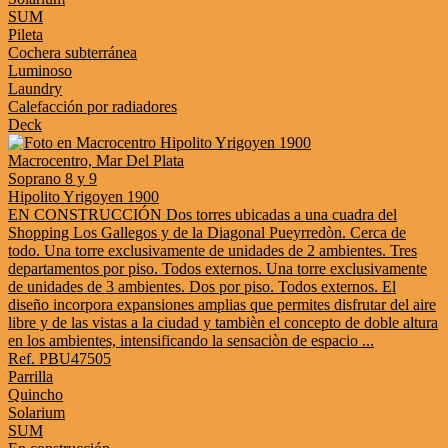
SUM
Pileta
Cochera subterránea
Luminoso
Laundry
Calefacción por radiadores
Deck
Macrocentro, Mar Del Plata
Soprano 8 y 9
Hipolito Yrigoyen 1900
EN CONSTRUCCIÓN Dos torres ubicadas a una cuadra del
Shopping Los Gallegos y de la Diagonal Pueyrredòn. Cerca de
todo. Una torre exclusivamente de unidades de 2 ambientes. Tres
departamentos por piso. Todos externos. Una torre exclusivamente
de unidades de 3 ambientes. Dos por piso. Todos externos. El
diseño incorpora expansiones amplias que permites disfrutar del aire
libre y de las vistas a la ciudad y tambièn el concepto de doble altura
en los ambientes, intensificando la sensaciòn de espacio ...
Ref. PBU47505
Parrilla
Quincho
Solarium
SUM