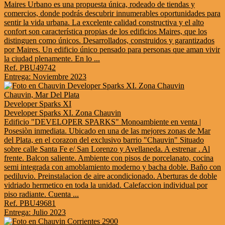
Maires Urbano es una propuesta única, rodeado de tiendas y
comercios, donde podrás descubrir innumerables oportunidades para
sentir la vida urbana. La excelente calidad constructiva y el alto
confort son característica propias de los edificios Maires, que los
distinguen como únicos. Desarrollados, construidos y garantizados
por Maires. Un edificio único pensado para personas que aman vivir
la ciudad plenamente. En lo ...
Ref. PBU49742
Entrega: Noviembre 2023
Chauvin, Mar Del Plata
Developer Sparks XI
Developer Sparks XI. Zona Chauvin
Edificio "DEVELOPER SPARKS" Monoambiente en venta |
Posesiòn inmediata. Ubicado en una de las mejores zonas de Mar
del Plata, en el corazon del exclusivo barrio "Chauvin" Situado
sobre calle Santa Fe e/ San Lorenzo y Avellaneda. A estrenar . Al
frente. Balcon saliente. Ambiente con pisos de porcelanato, cocina
semi integrada con amoblamiento moderno y bacha doble. Baño con
pediluvio. Preinstalacion de aire acondicionado. Aberturas de doble
vidriado hermetico en toda la unidad. Calefaccion individual por
piso radiante. Cuenta ...
Ref. PBU49681
Entrega: Julio 2023