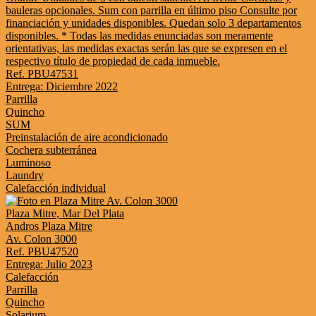
bauleras opcionales. Sum con parrilla en último piso Consulte por
financiación y unidades disponibles. Quedan solo 3 departamentos
disponibles. * Todas las medidas enunciadas son meramente
orientativas, las medidas exactas serán las que se expresen en el
respectivo título de propiedad de cada inmueble.
Ref. PBU47531
Entrega: Diciembre 2022
Parrilla
Quincho
SUM
Preinstalación de aire acondicionado
Cochera subterránea
Luminoso
Laundry
Calefacción individual
Plaza Mitre, Mar Del Plata
Andros Plaza Mitre
Av. Colon 3000
Ref. PBU47520
Entrega: Julio 2023
Calefacción
Parrilla
Quincho
Solarium