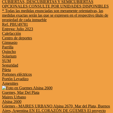
CUBIERTAS, DESCUBIERTAS Y SEMICUBIERTAS
OPCIONALES CONSULTE POR UNIDADES DISPONIBLES
* Todas las medidas enunciadas son meramente orientativas, las
medidas exactas serán las que se expresen en el respectivo título de
propiedad de cada inmueble
Ref. PBU49781
Entrega: Julio 2023
Calefacción
Centro de deportes
Gimnasio
Parrilla
Quincho
Solarium
SUM
Seguridad
Pileta
Portones eléctricos
Portón Levadizo
Amenities
Guemes, Mar Del Plata
Maires Urbano
Alsina 2600
Güemes - MAIRES URBANO Alsina 2670, Mar del Plata, Buenos
Aires, Argentina EN EL CORAZÓN DE GÜEMES El proyecto