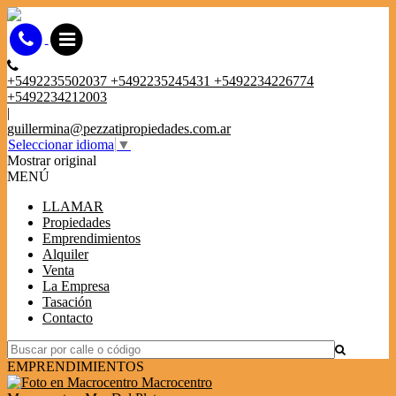
+5492235502037 +5492235245431 +5492234226774
+5492234212003
|
guillermina@pezzatipropiedades.com.ar
Seleccionar idioma
▼
Mostrar original
MENÚ
LLAMAR
Propiedades
Emprendimientos
Alquiler
Venta
La Empresa
Tasación
Contacto
EMPRENDIMIENTOS