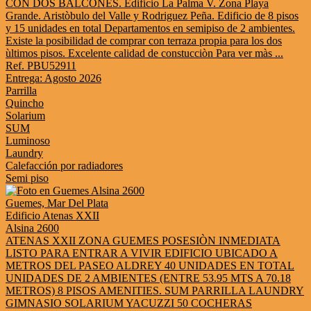
CON DOS BALCONES. Edificio La Palma V. Zona Playa
Grande. Aristòbulo del Valle y Rodriguez Peña. Edificio de 8 pisos
y 15 unidades en total Departamentos en semipiso de 2 ambientes.
Existe la posibilidad de comprar con terraza propia para los dos
ùltimos pisos. Excelente calidad de constucciòn Para ver màs ...
Ref. PBU52911
Entrega: Agosto 2026
Parrilla
Quincho
Solarium
SUM
Luminoso
Laundry
Calefacción por radiadores
Semi piso
Guemes, Mar Del Plata
Edificio Atenas XXII
Alsina 2600
ATENAS XXII ZONA GUEMES POSESIÒN INMEDIATA
LISTO PARA ENTRAR A VIVIR EDIFICIO UBICADO A
METROS DEL PASEO ALDREY 40 UNIDADES EN TOTAL
UNIDADES DE 2 AMBIENTES (ENTRE 53.95 MTS A 70.18
METROS) 8 PISOS AMENITIES. SUM PARRILLA LAUNDRY
GIMNASIO SOLARIUM YACUZZI 50 COCHERAS