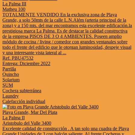
La Palma III
Matheu 100
TOTALMENTE VENDIDO En la exclusiva zona de Playa
Grande, a solo 50mts de la calle L.N.Além (arteria principal de la
zona) y a 150 mts. del mar encontramos esta excelente edificación.la
prestigiosa marca La Palma. Es de destacar la calidad constructiva
de la empresa PISOS DE 3 O 4 AMBIENTES. Poseen amplio
módulo de cocina / living / comedor con grandes ventanales sobre
todo el frente del edificio que le otorgan luminosidad, despeje visual
y una interesante vista lateral al ...
Ref. PBU47532
Entrega: Diciembre 2022
Parrilla
Quincho
Solarium
SUM
Cochera subterránea
Laundry
Calefacción individual
Playa Grande, Mar Del Plata
La Palma II
Aristobulo del Valle 3400
Excelente calidad de construcción . A tan solo una cuadra de Playa
Grande Unidades de 3 con balcón saliente. Al frente Cocheras y