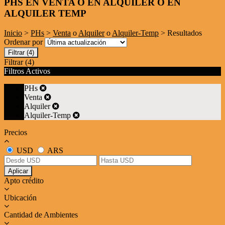
PHS EN VENTA O EN ALQUILER O EN
ALQUILER TEMP
Inicio
>
PHs
>
Venta
o
Alquiler
o
Alquiler-Temp
> Resultados
Ordenar por
Filtrar
(4)
Filtrar
(4)
Filtros Activos
PHs
Venta
Alquiler
Alquiler-Temp
Precios
USD
ARS
Aplicar
Apto crédito
Ubicación
Cantidad de Ambientes