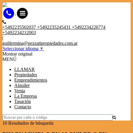
+5492235502037 +5492235245431 +5492234226774
+5492234212003
|
guillermina@pezzatipropiedades.com.ar
Seleccionar idioma
▼
Mostrar original
MENÚ
LLAMAR
Propiedades
Emprendimientos
Alquiler
Venta
La Empresa
Tasación
Contacto
10 Resultados de búsqueda