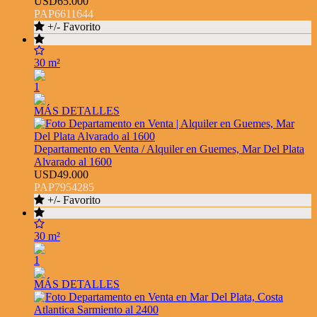
USD65.000
PAP6611644
+/- Favorito
30 m²
1
MÁS DETALLES
Departamento en Venta / Alquiler en Guemes, Mar Del Plata
Alvarado al 1600
USD49.000
PAP7954285
+/- Favorito
30 m²
1
MÁS DETALLES