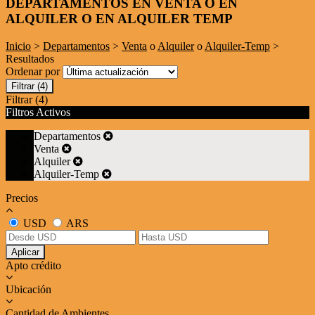
DEPARTAMENTOS EN VENTA O EN
ALQUILER O EN ALQUILER TEMP
Inicio
>
Departamentos
>
Venta
o
Alquiler
o
Alquiler-Temp
>
Resultados
Ordenar por
Filtrar
(4)
Filtrar
(4)
Filtros Activos
Departamentos
Venta
Alquiler
Alquiler-Temp
Precios
USD
ARS
Aplicar
Apto crédito
Ubicación
Cantidad de Ambientes