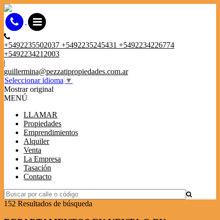
+5492235502037 +5492235245431 +5492234226774
+5492234212003
|
guillermina@pezzatipropiedades.com.ar
Seleccionar idioma
▼
Mostrar original
MENÚ
LLAMAR
Propiedades
Emprendimientos
Alquiler
Venta
La Empresa
Tasación
Contacto
152 Resultados de búsqueda