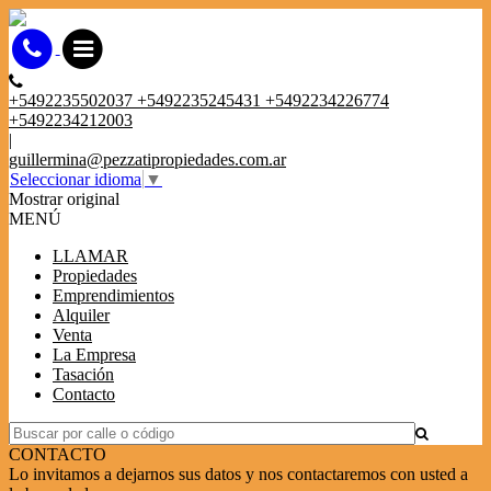
+5492235502037 +5492235245431 +5492234226774
+5492234212003
|
guillermina@pezzatipropiedades.com.ar
Seleccionar idioma
▼
Mostrar original
MENÚ
LLAMAR
Propiedades
Emprendimientos
Alquiler
Venta
La Empresa
Tasación
Contacto
CONTACTO
Lo invitamos a dejarnos sus datos y nos contactaremos con usted a