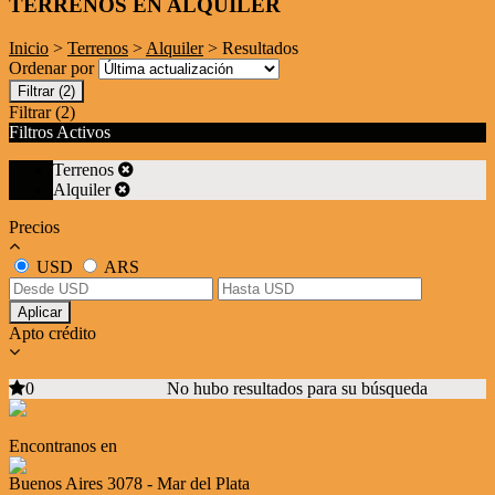
TERRENOS EN ALQUILER
Inicio
>
Terrenos
>
Alquiler
> Resultados
Ordenar por
Filtrar
(2)
Filtrar
(2)
Filtros Activos
Terrenos
Alquiler
Precios
USD
ARS
Aplicar
Apto crédito
0
No hubo resultados para su búsqueda
Encontranos en
Buenos Aires 3078 - Mar del Plata