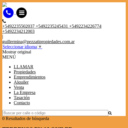
+5492235502037 +5492235245431 +5492234226774
+5492234212003
|
guillermina@pezzatipropiedades.com.ar
Seleccionar idioma
▼
Mostrar original
MENÚ
LLAMAR
Propiedades
Emprendimientos
Alquiler
Venta
La Empresa
Tasación
Contacto
0 Resultados de búsqueda