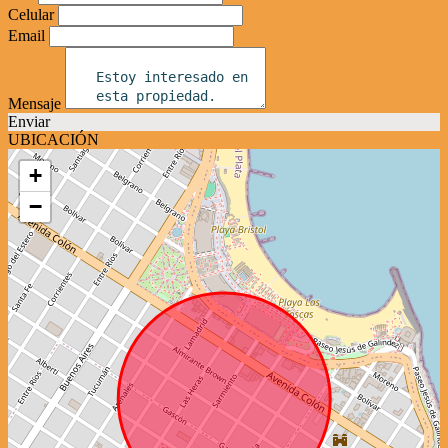
Celular
Email
Mensaje
Enviar
UBICACIÓN
+
−