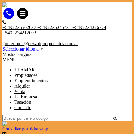
+5492235502037 +5492235245431 +5492234226774
+5492234212003
|
guillermina@pezzatipropiedades.com.ar
Seleccionar idioma
▼
Mostrar original
MENÚ
LLAMAR
Propiedades
Emprendimientos
Alquiler
Venta
La Empresa
Tasación
Contacto
Consultar por Whatsapp