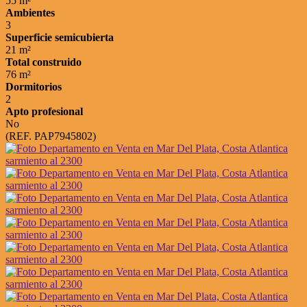
55 m²
Ambientes
3
Superficie semicubierta
21 m²
Total construido
76 m²
Dormitorios
2
Apto profesional
No
(REF. PAP7945802)