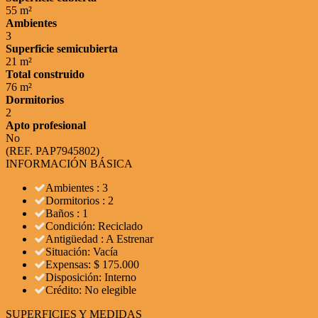
55 m²
Ambientes
3
Superficie semicubierta
21 m²
Total construido
76 m²
Dormitorios
2
Apto profesional
No
(REF. PAP7945802)
INFORMACIÓN BÁSICA
Ambientes : 3
Dormitorios : 2
Baños : 1
Condición: Reciclado
Antigüedad : A Estrenar
Situación: Vacía
Expensas: $ 175.000
Disposición: Interno
Crédito: No elegible
SUPERFICIES Y MEDIDAS