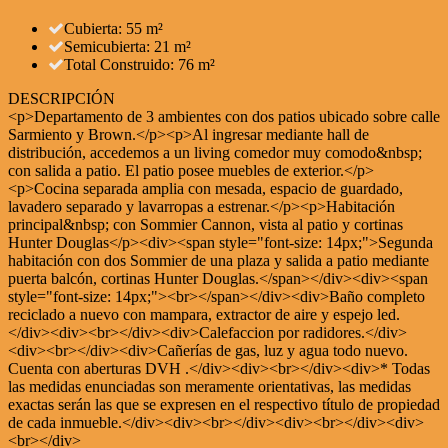
Cubierta: 55 m²
Semicubierta: 21 m²
Total Construido: 76 m²
DESCRIPCIÓN
<p>Departamento de 3 ambientes con dos patios ubicado sobre calle
Sarmiento y Brown.</p><p>Al ingresar mediante hall de
distribución, accedemos a un living comedor muy comodo&nbsp;
con salida a patio. El patio posee muebles de exterior.</p>
<p>Cocina separada amplia con mesada, espacio de guardado,
lavadero separado y lavarropas a estrenar.</p><p>Habitación
principal&nbsp; con Sommier Cannon, vista al patio y cortinas
Hunter Douglas</p><div><span style="font-size: 14px;">Segunda
habitación con dos Sommier de una plaza y salida a patio mediante
puerta balcón, cortinas Hunter Douglas.</span></div><div><span
style="font-size: 14px;"><br></span></div><div>Baño completo
reciclado a nuevo con mampara, extractor de aire y espejo led.
</div><div><br></div><div>Calefaccion por radidores.</div>
<div><br></div><div>Cañerías de gas, luz y agua todo nuevo.
Cuenta con aberturas DVH .</div><div><br></div><div>* Todas
las medidas enunciadas son meramente orientativas, las medidas
exactas serán las que se expresen en el respectivo título de propiedad
de cada inmueble.</div><div><br></div><div><br></div><div>
<br></div>