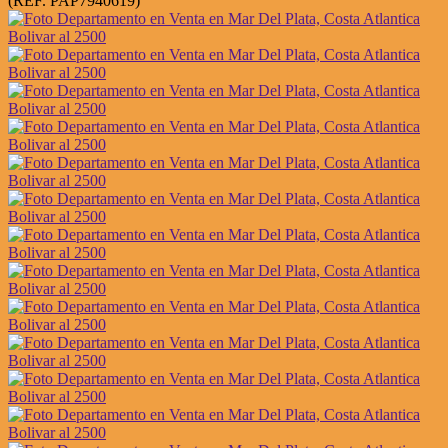
(REF. PAP7940619)