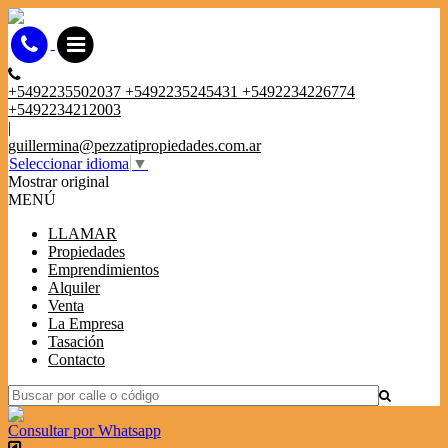
+5492235502037 +5492235245431 +5492234226774
+5492234212003
|
guillermina@pezzatipropiedades.com.ar
Seleccionar idioma
▼
Mostrar original
MENÚ
LLAMAR
Propiedades
Emprendimientos
Alquiler
Venta
La Empresa
Tasación
Contacto
Consultar por Whatsapp