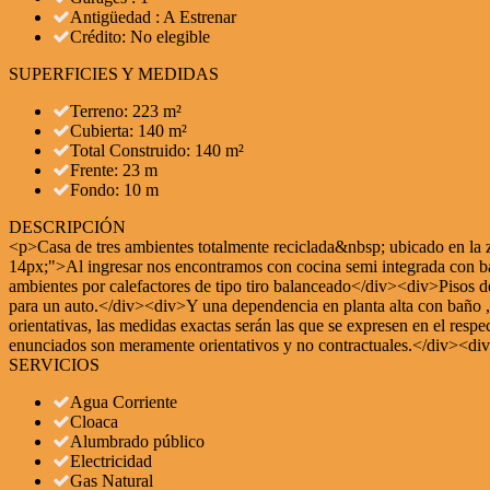
Antigüedad : A Estrenar
Crédito: No elegible
SUPERFICIES Y MEDIDAS
Terreno: 223 m²
Cubierta: 140 m²
Total Construido: 140 m²
Frente: 23 m
Fondo: 10 m
DESCRIPCIÓN
<p>Casa de tres ambientes totalmente reciclada&nbsp; ubicado en la 
14px;">Al ingresar nos encontramos con cocina semi integrada con 
ambientes por calefactores de tipo tiro balanceado</div><div>Pisos
para un auto.</div><div>Y una dependencia en planta alta con baño
orientativas, las medidas exactas serán las que se expresen en el resp
enunciados son meramente orientativos y no contractuales.</div><d
SERVICIOS
Agua Corriente
Cloaca
Alumbrado público
Electricidad
Gas Natural