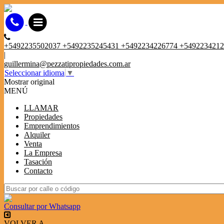
+5492235502037 +5492235245431 +5492234226774 +549223421
|
guillermina@pezzatipropiedades.com.ar
Seleccionar idioma
▼
Mostrar original
MENÚ
LLAMAR
Propiedades
Emprendimientos
Alquiler
Venta
La Empresa
Tasación
Contacto
Consultar por Whatsapp
VOLVER A