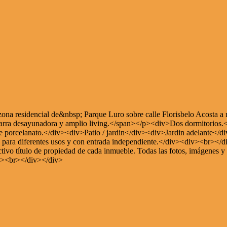
zona residencial de&nbsp; Parque Luro sobre calle Florisbelo Acosta a
barra desayunadora y amplio living.</span></p><div>Dos dormitorios
 de porcelanato.</div><div>Patio / jardin</div><div>Jardin adelante
 , para diferentes usos y con entrada independiente.</div><div><br>
ectivo título de propiedad de cada inmueble. Todas las fotos, imágenes y
iv><br></div></div>