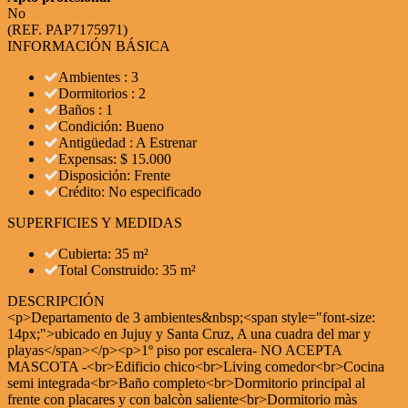
No
(REF. PAP7175971)
INFORMACIÓN BÁSICA
Ambientes : 3
Dormitorios : 2
Baños : 1
Condición: Bueno
Antigüedad : A Estrenar
Expensas: $ 15.000
Disposición: Frente
Crédito: No especificado
SUPERFICIES Y MEDIDAS
Cubierta: 35 m²
Total Construido: 35 m²
DESCRIPCIÓN
<p>Departamento de 3 ambientes&nbsp;<span style="font-size:
14px;">ubicado en Jujuy y Santa Cruz, A una cuadra del mar y
playas</span></p><p>1º piso por escalera- NO ACEPTA
MASCOTA -<br>Edificio chico<br>Living comedor<br>Cocina
semi integrada<br>Baño completo<br>Dormitorio principal al
frente con placares y con balcòn saliente<br>Dormitorio màs