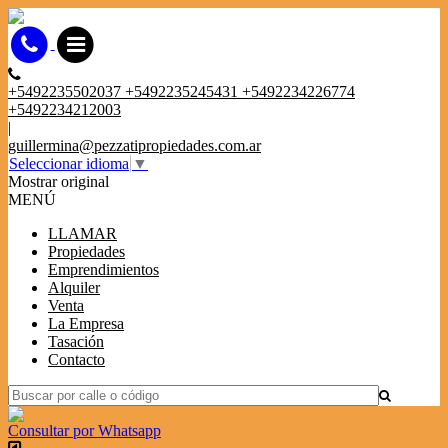
+5492235502037 +5492235245431 +5492234226774
+5492234212003
|
guillermina@pezzatipropiedades.com.ar
Seleccionar idioma
▼
Mostrar original
MENÚ
LLAMAR
Propiedades
Emprendimientos
Alquiler
Venta
La Empresa
Tasación
Contacto
Consultar por Whatsapp