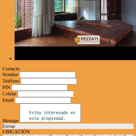
Contacto
Nombre
Teléfono
PIN
Celular
Email
Mensaje
Enviar
UBICACIÓN