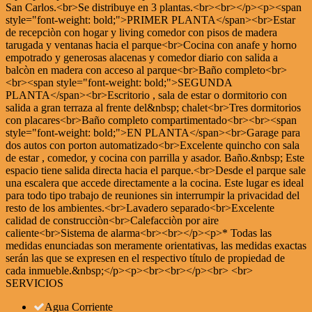
San Carlos.<br>Se distribuye en 3 plantas.<br><br></p><p><span
style="font-weight: bold;">PRIMER PLANTA</span><br>Estar
de recepciòn con hogar y living comedor con pisos de madera
tarugada y ventanas hacia el parque<br>Cocina con anafe y horno
empotrado y generosas alacenas y comedor diario con salida a
balcòn en madera con acceso al parque<br>Baño completo<br>
<br><span style="font-weight: bold;">SEGUNDA
PLANTA</span><br>Escritorio , sala de estar o dormitorio con
salida a gran terraza al frente del&nbsp; chalet<br>Tres dormitorios
con placares<br>Baño completo compartimentado<br><br><span
style="font-weight: bold;">EN PLANTA</span><br>Garage para
dos autos con porton automatizado<br>Excelente quincho con sala
de estar , comedor, y cocina con parrilla y asador. Baño.&nbsp; Este
espacio tiene salida directa hacia el parque.<br>Desde el parque sale
una escalera que accede directamente a la cocina. Este lugar es ideal
para todo tipo trabajo de reuniones sin interrumpir la privacidad del
resto de los ambientes.<br>Lavadero separado<br>Excelente
calidad de construcciòn<br>Calefacciòn por aire
caliente<br>Sistema de alarma<br><br></p><p>* Todas las
medidas enunciadas son meramente orientativas, las medidas exactas
serán las que se expresen en el respectivo título de propiedad de
cada inmueble.&nbsp;</p><p><br><br></p><br> <br>
SERVICIOS
Agua Corriente