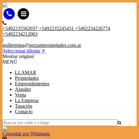
+5492235502037 +5492235245431 +5492234226774
+5492234212003
|
guillermina@pezzatipropiedades.com.ar
Seleccionar idioma
▼
Mostrar original
MENÚ
LLAMAR
Propiedades
Emprendimientos
Alquiler
Venta
La Empresa
Tasación
Contacto
Consultar por Whatsapp