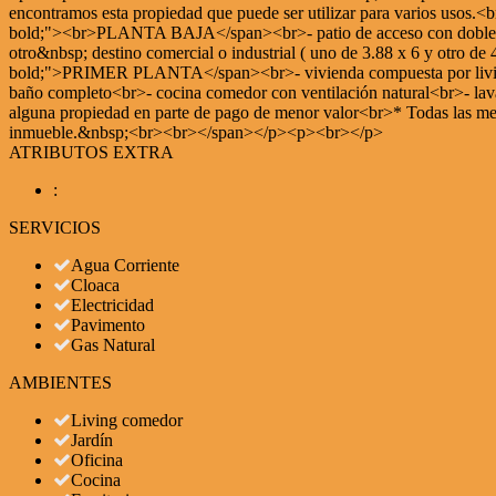
encontramos esta propiedad que puede ser utilizar para varios uso
bold;"><br>PLANTA BAJA</span><br>- patio de acceso con doble entrad
otro&nbsp; destino comercial o industrial ( uno de 3.88 x 6 y otro d
bold;">PRIMER PLANTA</span><br>- vivienda compuesta por living y 
baño completo<br>- cocina comedor con ventilación natural<br>- lava
alguna propiedad en parte de pago de menor valor<br>* Todas las medi
inmueble.&nbsp;<br><br></span></p><p><br></p>
ATRIBUTOS EXTRA
:
SERVICIOS
Agua Corriente
Cloaca
Electricidad
Pavimento
Gas Natural
AMBIENTES
Living comedor
Jardín
Oficina
Cocina