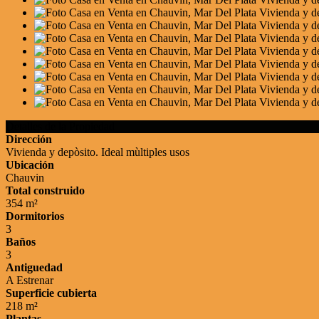
Detalles de la Propiedad
Dirección
Vivienda y depòsito. Ideal mùltiples usos
Ubicación
Chauvin
Total construido
354 m²
Dormitorios
3
Baños
3
Antiguedad
A Estrenar
Superficie cubierta
218 m²
Plantas