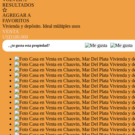
RESULTADOS
AGREGAR A
FAVORITOS
Vivienda y depòsito. Ideal mùltiples usos
VENTA
USD180.000
,
¿te gusta esta propiedad?