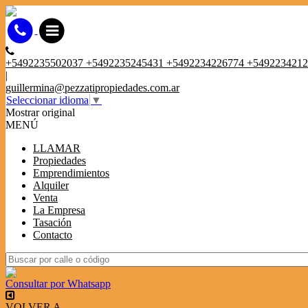
+5492235502037 +5492235245431 +5492234226774 +549223421
|
guillermina@pezzatipropiedades.com.ar
Seleccionar idioma
▼
Mostrar original
MENÚ
LLAMAR
Propiedades
Emprendimientos
Alquiler
Venta
La Empresa
Tasación
Contacto
Consultar por Whatsapp
VOLVER A