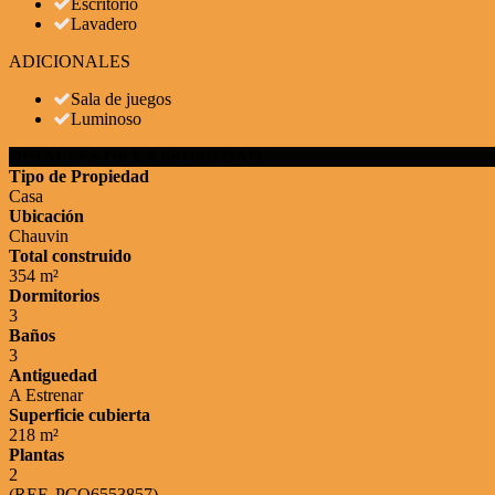
Escritorio
Lavadero
ADICIONALES
Sala de juegos
Luminoso
DETALLES DE LA PROPIEDAD
Tipo de Propiedad
Casa
Ubicación
Chauvin
Total construido
354 m²
Dormitorios
3
Baños
3
Antiguedad
A Estrenar
Superficie cubierta
218 m²
Plantas
2
(REF. PCO6553857)