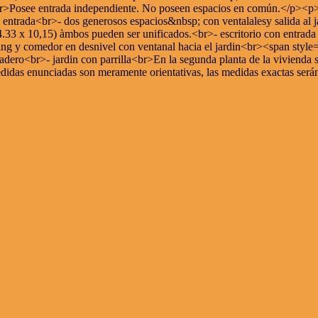
s.<br>Posee entrada independiente. No poseen espacios en común.</p><
a<br>- dos generosos espacios&nbsp; con ventalalesy salida al jardin
e 4.33 x 10,15) àmbos pueden ser unificados.<br>- escritorio con entr
comedor en desnivel con ventanal hacia el jardin<br><span style="f
dero<br>- jardin con parrilla<br>En la segunda planta de la vivienda 
das enunciadas son meramente orientativas, las medidas exactas serán l