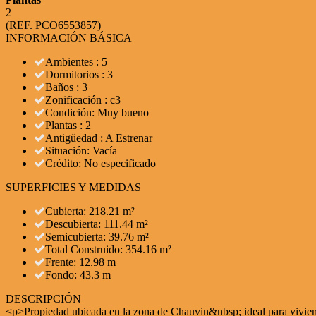
2
(REF. PCO6553857)
INFORMACIÓN BÁSICA
Ambientes : 5
Dormitorios : 3
Baños : 3
Zonificación : c3
Condición: Muy bueno
Plantas : 2
Antigüedad : A Estrenar
Situación: Vacía
Crédito: No especificado
SUPERFICIES Y MEDIDAS
Cubierta: 218.21 m²
Descubierta: 111.44 m²
Semicubierta: 39.76 m²
Total Construido: 354.16 m²
Frente: 12.98 m
Fondo: 43.3 m
DESCRIPCIÓN
<p>Propiedad ubicada en la zona de Chauvin&nbsp; ideal para vivienda 