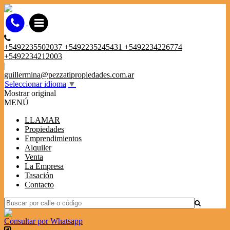
+5492235502037 +5492235245431 +5492234226774
+5492234212003
|
guillermina@pezzatipropiedades.com.ar
Seleccionar idioma
▼
Mostrar original
MENÚ
LLAMAR
Propiedades
Emprendimientos
Alquiler
Venta
La Empresa
Tasación
Contacto
Consultar por Whatsapp