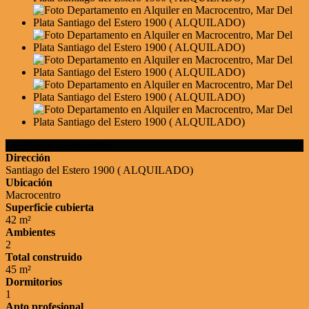
Detalles de la Propiedad
Dirección
Santiago del Estero 1900 ( ALQUILADO)
Ubicación
Macrocentro
Superficie cubierta
42 m²
Ambientes
2
Total construido
45 m²
Dormitorios
1
Apto profesional