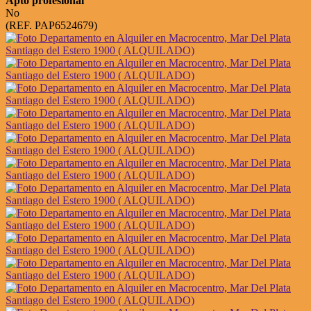
Apto profesional
No
(REF. PAP6524679)