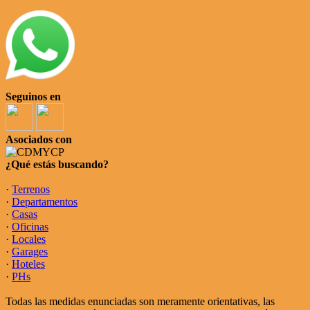
Seguinos en
Asociados con
¿Qué estás buscando?
·
Terrenos
·
Departamentos
·
Casas
·
Oficinas
·
Locales
·
Garages
·
Hoteles
·
PHs
Todas las medidas enunciadas son meramente orientativas, las