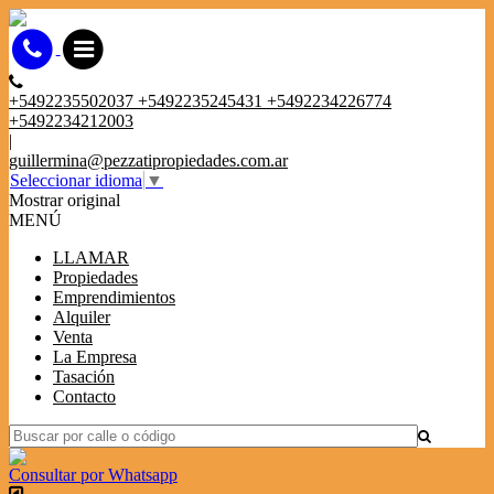
+5492235502037 +5492235245431 +5492234226774
+5492234212003
|
guillermina@pezzatipropiedades.com.ar
Seleccionar idioma
▼
Mostrar original
MENÚ
LLAMAR
Propiedades
Emprendimientos
Alquiler
Venta
La Empresa
Tasación
Contacto
Consultar por Whatsapp