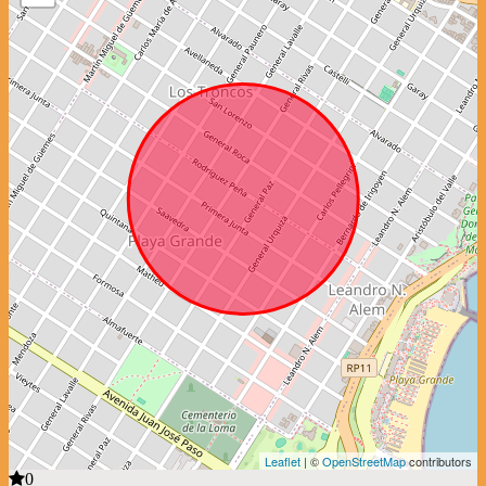
Leaflet
| ©
OpenStreetMap
contributors
0