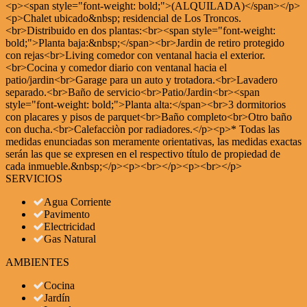
<p><span style="font-weight: bold;">(ALQUILADA)</span></p>
<p>Chalet ubicado&nbsp; residencial de Los Troncos.
<br>Distribuido en dos plantas:<br><span style="font-weight:
bold;">Planta baja:&nbsp;</span><br>Jardin de retiro protegido
con rejas<br>Living comedor con ventanal hacia el exterior.
<br>Cocina y comedor diario con ventanal hacia el
patio/jardin<br>Garage para un auto y trotadora.<br>Lavadero
separado.<br>Baño de servicio<br>Patio/Jardin<br><span
style="font-weight: bold;">Planta alta:</span><br>3 dormitorios
con placares y pisos de parquet<br>Baño completo<br>Otro baño
con ducha.<br>Calefacciòn por radiadores.</p><p>* Todas las
medidas enunciadas son meramente orientativas, las medidas exactas
serán las que se expresen en el respectivo título de propiedad de
cada inmueble.&nbsp;</p><p><br></p><p><br></p>
SERVICIOS
Agua Corriente
Pavimento
Electricidad
Gas Natural
AMBIENTES
Cocina
Jardín