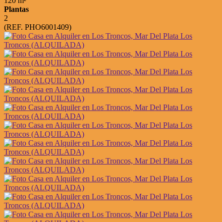
120 m²
Plantas
2
(REF. PHO6001409)