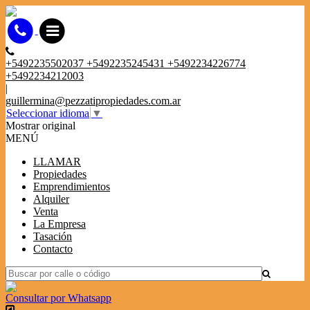
+5492235502037 +5492235245431 +5492234226774
+5492234212003
|
guillermina@pezzatipropiedades.com.ar
Seleccionar idioma
▼
Mostrar original
MENÚ
LLAMAR
Propiedades
Emprendimientos
Alquiler
Venta
La Empresa
Tasación
Contacto
Consultar por Whatsapp