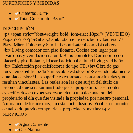
SUPERFICIES Y MEDIDAS
Cubierta: 36 m²
Total Construido: 38 m²
DESCRIPCIÓN
<p><span style="font-weight: bold; font-size: 18px;">(VENDIDO)
</span></p><p>&nbsp;2 amb totalmente reciclado y baulera. Z/
Plaza Mitre. Falucho y San Luis.<br>Lateral con vista abierta.
<br>Living comedor con piso flotante. Cocina con lugar para
lavarropas y ventilaciòn natural. Baño completo. Dormitorio con
placard y piso flotante, Placard adicional entre el living y el baño.
<br>Calefacciòn por calefactores de tipo TB.<br>Obra de gas
nueva en el edificio.<br>Impecable estado.<br>Se vende totalmente
amoblado. <br>*Las superficies expresadas son aproximadas y no
resultan vinculantes. Las reales son las que surjan del título de
propiedad que será suministrado por el propietario. Los montos
especificados en expensas responden a una declaración del
propietario el día que fue visitada la propiedad por nuestro personal.
Normalmente los mismos, no están actualizados. Verificar el monto
actualizado previo compra de la propiedad.<br><br></p>
SERVICIOS
Agua Corriente
Gas Natural