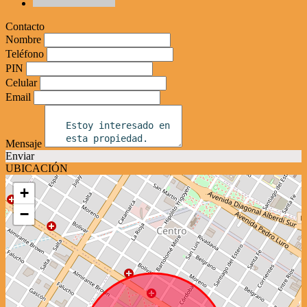
Contacto
Nombre
Teléfono
PIN
Celular
Email
Mensaje
Enviar
UBICACIÓN
+
−