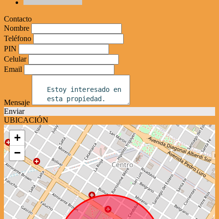
Contacto
Nombre
Teléfono
PIN
Celular
Email
Mensaje
Enviar
UBICACIÓN
+
−