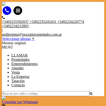
+5492235502037 +5492235245431 +5492234226774
+5492234212003
|
guillermina@pezzatipropiedades.com.ar
Seleccionar idioma
▼
Mostrar original
MENÚ
LLAMAR
Propiedades
Emprendimientos
Alquiler
Venta
La Empresa
Tasación
Contacto
Consultar por Whatsapp