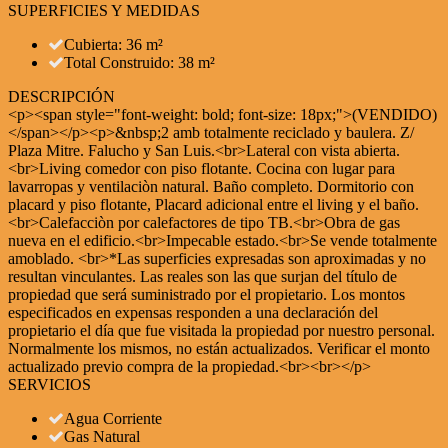
SUPERFICIES Y MEDIDAS
Cubierta: 36 m²
Total Construido: 38 m²
DESCRIPCIÓN
<p><span style="font-weight: bold; font-size: 18px;">(VENDIDO)
</span></p><p>&nbsp;2 amb totalmente reciclado y baulera. Z/
Plaza Mitre. Falucho y San Luis.<br>Lateral con vista abierta.
<br>Living comedor con piso flotante. Cocina con lugar para
lavarropas y ventilaciòn natural. Baño completo. Dormitorio con
placard y piso flotante, Placard adicional entre el living y el baño.
<br>Calefacciòn por calefactores de tipo TB.<br>Obra de gas
nueva en el edificio.<br>Impecable estado.<br>Se vende totalmente
amoblado. <br>*Las superficies expresadas son aproximadas y no
resultan vinculantes. Las reales son las que surjan del título de
propiedad que será suministrado por el propietario. Los montos
especificados en expensas responden a una declaración del
propietario el día que fue visitada la propiedad por nuestro personal.
Normalmente los mismos, no están actualizados. Verificar el monto
actualizado previo compra de la propiedad.<br><br></p>
SERVICIOS
Agua Corriente
Gas Natural